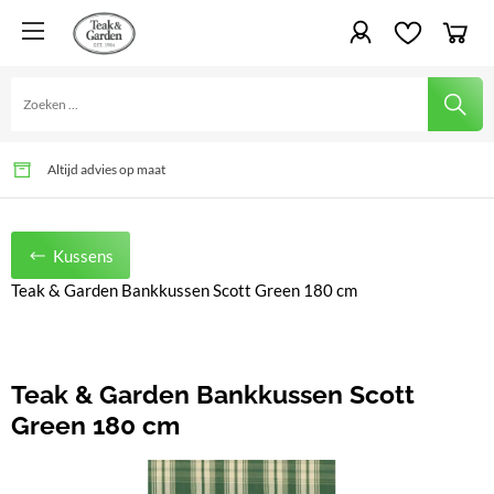
Al generaties lang tuinplezier
Alles gemonteerd geleverd, tot in uw tuin
Altijd advies op maat
Kussens
Teak & Garden Bankkussen Scott Green 180 cm
Teak & Garden Bankkussen Scott
Green 180 cm