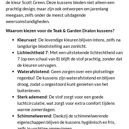
de kleur Scott Green. Deze kussens bieden niet alleen een
prachtig design, maar zijn ook ontworpen om jarenlang
meegaan, zelfs onder de meest uitdagende
weersomstandigheden.
Waarom kiezen voor de Teak & Garden Dralon kussens?
Kleurvast
: De levendige kleuren blijven intens, zelfs na
langdurige blootstelling aan zonlicht.
Lichtechtheid 7
: Met een uitstekende lichtechtheid van
7 (op een schaal van 8) blijft de stof prachtig, zonder dat
de kleuren vervagen.
Waterafstotend
: Geen zorgen over een plotselinge
regenbui! De kussens zijn waterafstotend en blijven
droog, zodat u ongestoord kunt genieten van het
buitenleven.
Sterk ademend
: De stof zorgt voor een goede
luchtcirculatie, wat zorgt voor extra comfort tijdens
warme zomerdagen.
Schimmelwerend
: Dankzij de schimmelwerende
eigenschappen blijven de kussens hygiënisch en fris,
zelfs in vochtige omgevingen.