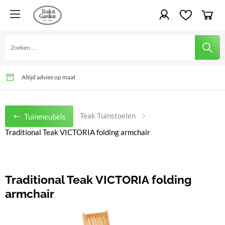
Al generaties lang tuinplezier
Alles gemonteerd geleverd, tot in uw tuin
Altijd advies op maat
Teak Tuinstoelen
Tuinmeubels
Traditional Teak VICTORIA folding armchair
Traditional Teak VICTORIA folding
armchair